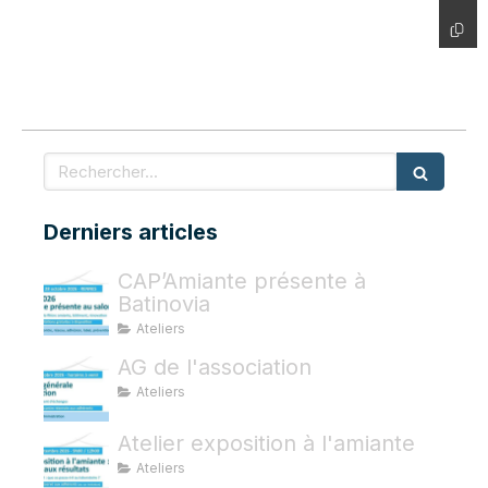
Rechercher
Derniers articles
CAP’Amiante présente à
Batinovia
Ateliers
AG de l'association
Ateliers
Atelier exposition à l'amiante
Ateliers