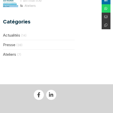
l'amiante
Ateliers
Catégories
Actualités
(14)
Presse
(38)
Ateliers
(7)