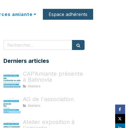
rces amiante
Espace adhérents
Rechercher
Derniers articles
CAP’Amiante présente
à Batinovia
Ateliers
AG de l'association
Ateliers
Atelier exposition à