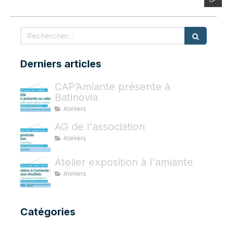
Rechercher
Derniers articles
CAP’Amiante présente à
Batinovia
Ateliers
AG de l'association
Ateliers
Atelier exposition à l'amiante
Ateliers
Catégories